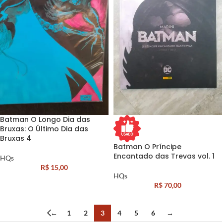
Batman O Longo Dia das
Bruxas: O Último Dia das
Bruxas 4
Batman O Príncipe
Encantado das Trevas vol. 1
HQs
R$
15,00
HQs
R$
70,00
←
1
2
3
4
5
6
→