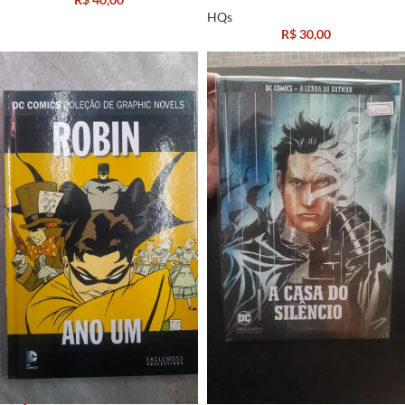
HQs
R$
30,00