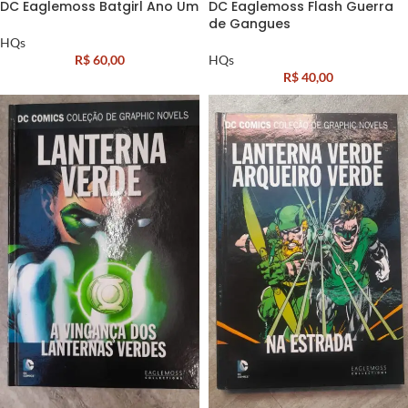
DC Eaglemoss Batgirl Ano Um
DC Eaglemoss Flash Guerra
de Gangues
HQs
R$
60,00
HQs
R$
40,00