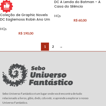
DC A Lenda do Batman – A
Casa do Silêncio
Coleção de Graphic Novels
HQs
DC Eaglemoss Robin Ano Um
R$
60,00
HQs
R$
190,00
1
2
→
Sebo Universo Fantástico é um lugar onde você encontra de tudo
relacionado a livros, gibis, dvds, cds e etc. e aprende a explorar o nosso
Universo Fantástico.