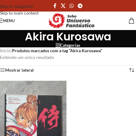
Skip to navigation
Skip to main content
MENU
Akira Kurosawa
Categorias
Início
/
Produtos marcados com a tag “Akira Kurosawa”
Exibindo um único resultado
Mostrar lateral