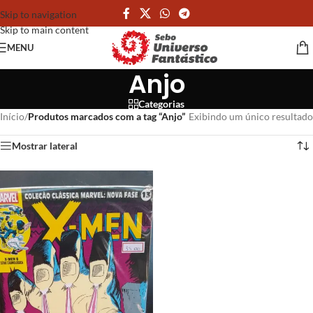
Skip to navigation
Skip to main content
MENU
Anjo
Categorias
Início
/
Produtos marcados com a tag “Anjo”
Exibindo um único resultado
Mostrar lateral