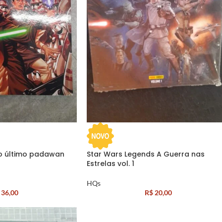
 o último padawan
Star Wars Legends A Guerra nas
Estrelas vol. 1
HQs
36,00
R$
20,00