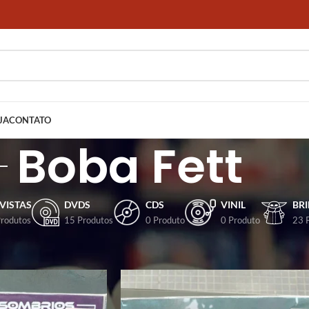
JA
CONTATO
Boba Fett
VISTAS
DVDS
CDS
VINIL
BR
Produtos
15 Produtos
0 Produto
0 Produto
23 
dos com a tag “Boba Fett”
Mostrar
9
12