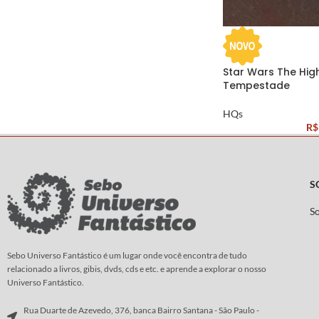
Star Wars The High
Tempestade
HQs
R$
S
S
Sebo Universo Fantástico é um lugar onde você encontra de tudo
relacionado a livros, gibis, dvds, cds e etc. e aprende a explorar o nosso
Universo Fantástico.
Rua Duarte de Azevedo, 376, banca Bairro Santana - São Paulo -