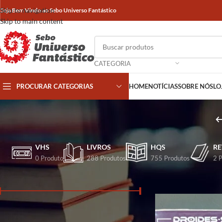
Skip to navigation
Seja Bem Vindo ao Sebo Universo Fantástico
Skip to main content
CATEGORIA
PROCURAR CATEGORIAS
HOME
NOTÍCIAS
SOBRE NÓS
LO
VHS
LIVROS
HQS
RE
0 Produto
288 Produtos
755 Produtos
2 
FILTRA POR PREÇO
Início
/
Produtos marca
Preço:
R$ 20
—
R$ 50
FILTRAR