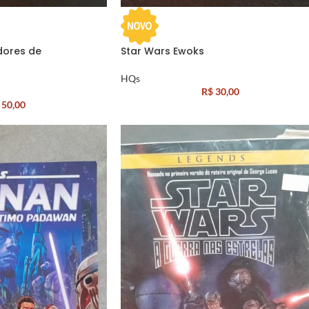
dores de
Star Wars Ewoks
HQs
R$
30,00
50,00