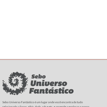
Sebo Universo Fantástico é um lugar onde você encontra de tudo
relacionado a livros, gibis, dvds, cds e etc. e aprende a explorar o nosso