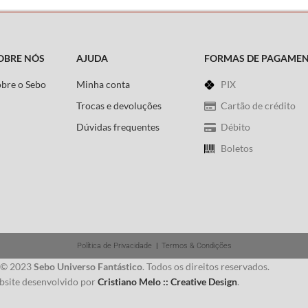
OBRE NÓS
AJUDA
FORMAS DE PAGAME
obre o Sebo
Minha conta
PIX
Trocas e devoluções
Cartão de crédito
Dúvidas frequentes
Débito
Boletos
Política de Privacidade
|
Termos & Condições
 © 2023
Sebo Universo Fantástico
. Todos os direitos reservados.
site desenvolvido por
Cristiano Melo :: Creative Design
.