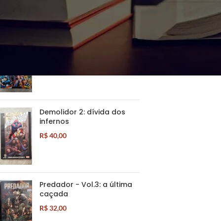
PRODUTOS BEM AVALIADOS
Grandes Clássicos Marvel
vol. 1
R$
30,00
Demolidor 2: dívida dos
infernos
R$
40,00
Predador - Vol.3: a última
caçada
R$
32,00