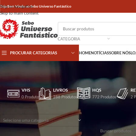
Skip to navigation
Seja Bem Vindo ao Sebo Universo Fantástico
Skip to main content
CATEGORIA
PROCURAR CATEGORIAS
HOME
NOTÍCIAS
SOBRE NÓS
LO
VHS
LIVROS
HQS
RE
0 Produto
288 Produtos
772 Produtos
2 
CATEGORIAS
Início
/
Produtos marca
Selecione uma categoria
Nenhum produto foi e