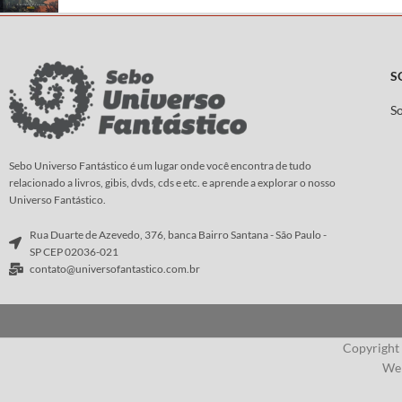
S
S
Sebo Universo Fantástico é um lugar onde você encontra de tudo
relacionado a livros, gibis, dvds, cds e etc. e aprende a explorar o nosso
Universo Fantástico.
Rua Duarte de Azevedo, 376, banca Bairro Santana - São Paulo -
SP CEP 02036-021
contato@universofantastico.com.br
Copyright
Web