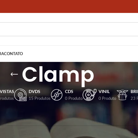
JA
CONTATO
Clamp
VISTAS
DVDS
CDS
VINIL
BR
Produtos
15 Produtos
0 Produto
0 Produto
23 
dos com a tag “Clamp”
ncontrado para a sua seleção.