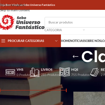
Skip to navigation
Seja Bem Vindo ao Sebo Universo Fantástico
Skip to main content
CATEGORIA
PROCURAR CATEGORIAS
HOME
NOTÍCIAS
SOBRE NÓS
LO
Cl
VHS
LIVROS
HQS
RE
0 Produto
285 Produtos
755 Produtos
2 
FILTRA POR PREÇO
Início
/
Produtos marca
Preço:
R$ 30
—
R$ 40
FILTRAR