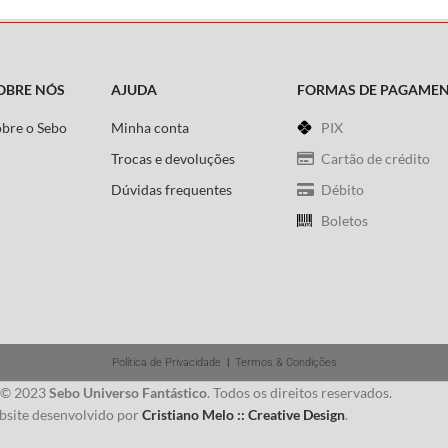
OBRE NÓS
AJUDA
FORMAS DE PAGAME
obre o Sebo
Minha conta
PIX
Trocas e devoluções
Cartão de crédito
Dúvidas frequentes
Débito
Boletos
Política de Privacidade
|
Termos & Condições
 © 2023
Sebo Universo Fantástico
. Todos os direitos reservados.
site desenvolvido por
Cristiano Melo :: Creative Design
.