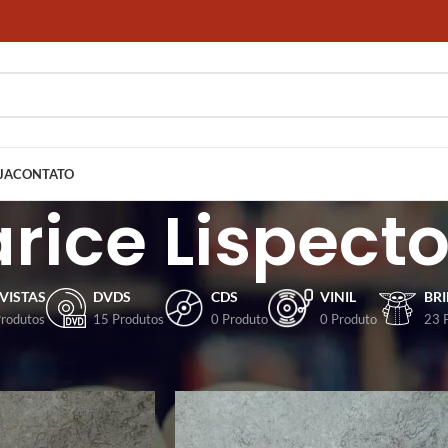
JA
CONTATO
arice Lispecto
VISTAS
DVDS
CDS
VINIL
BR
Produtos
15 Produtos
0 Produto
0 Produto
23 
dos com a tag “Clarice Lispector”
Mostrar
9
12