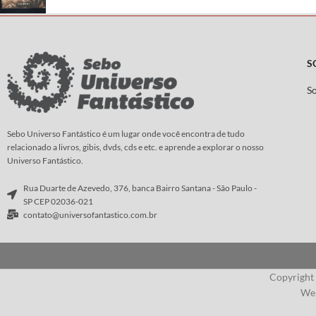
S
S
Sebo Universo Fantástico é um lugar onde você encontra de tudo
relacionado a livros, gibis, dvds, cds e etc. e aprende a explorar o nosso
Universo Fantástico.
Rua Duarte de Azevedo, 376, banca Bairro Santana - São Paulo -
SP CEP 02036-021
contato@universofantastico.com.br
Copyright
Web