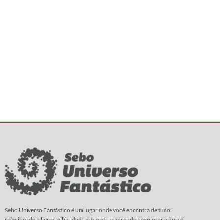
Sebo Universo Fantástico é um lugar onde você encontra de tudo
relacionado a livros, gibis, dvds, cds e etc. e aprende a explorar o nosso