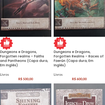
Dungeons e Dragons,
Dungeons e Dragons,
Forgotten realms – Faiths
Forgotten Realms – Races of
and Pantheons (Capa dura,
Faerûn (Capa dura, Em
Em Inglês)
Inglês)
Livros
Livros
R$
500,00
R$
600,00