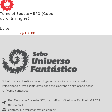
Tome of Beasts – RPG (Capa
dura, Em Inglês)
Livros
R$
150,00
Sebo Universo Fantástico é um lugar onde você encontra de tudo
relacionado a livros, gibis, dvds, cds e etc. e aprende a explorar o nosso
Universo Fantástico.
Rua Duarte de Azevedo, 376, banca Bairro Santana - São Paulo -SP CEP
02036-021
contato@universofantastico.com.br