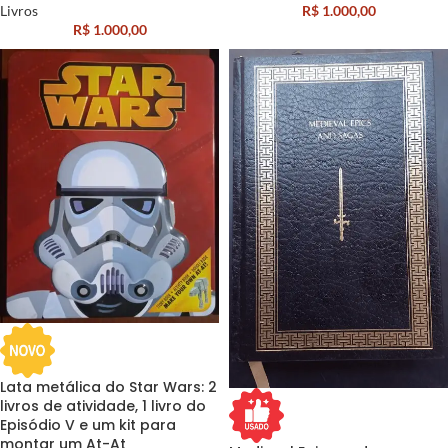
Livros
R$
1.000,00
R$
1.000,00
Lata metálica do Star Wars: 2
livros de atividade, 1 livro do
Episódio V e um kit para
montar um At-At