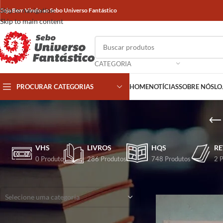
Skip to navigation
Seja Bem Vindo ao Sebo Universo Fantástico
Skip to main content
CATEGORIA
PROCURAR CATEGORIAS
HOME
NOTÍCIAS
SOBRE NÓS
LO
VHS
LIVROS
HQS
RE
0 Produto
286 Produtos
748 Produtos
2 
CATEGORIAS
Início
/
Produtos marca
Selecione uma categoria