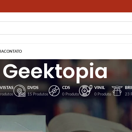
JA
CONTATO
Geektopia
VISTAS
DVDS
CDS
VINIL
BR
Produtos
15 Produtos
0 Produto
0 Produto
23 
dos com a tag “Geektopia”
Mostrar
9
12