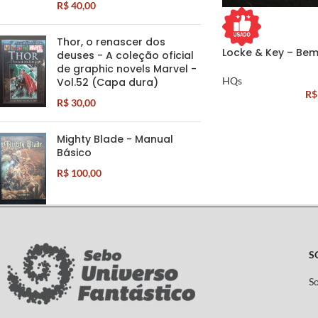
R$
40,00
Thor, o renascer dos
Locke & Key – Bem
deuses - A coleção oficial
de graphic novels Marvel -
HQs
Vol.52 (Capa dura)
R$
R$
30,00
Mighty Blade - Manual
Básico
R$
100,00
S
S