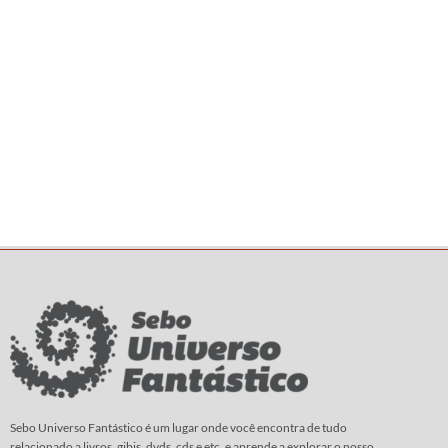
Sebo Universo Fantástico é um lugar onde você encontra de tudo
relacionado a livros, gibis, dvds, cds e etc. e aprende a explorar o nosso