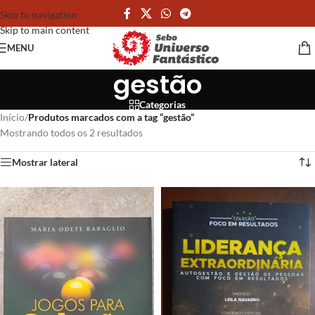
Skip to navigation
Skip to main content
MENU
gestão
Categorias
Início
/
Produtos marcados com a tag “gestão”
Mostrando todos os 2 resultados
Mostrar lateral