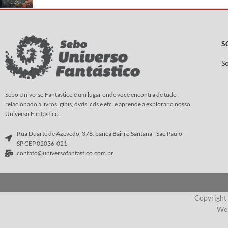
S
S
Sebo Universo Fantástico é um lugar onde você encontra de tudo
relacionado a livros, gibis, dvds, cds e etc. e aprende a explorar o nosso
Universo Fantástico.
Rua Duarte de Azevedo, 376, banca Bairro Santana - São Paulo -
SP CEP 02036-021
contato@universofantastico.com.br
Copyright
Web