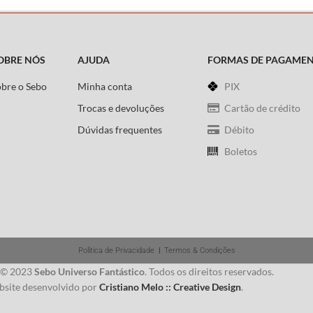
OBRE NÓS
AJUDA
FORMAS DE PAGAME
obre o Sebo
Minha conta
PIX
Trocas e devoluções
Cartão de crédito
Dúvidas frequentes
Débito
Boletos
Política de Privacidade
|
Termos & Condições
 © 2023
Sebo Universo Fantástico
. Todos os direitos reservados.
site desenvolvido por
Cristiano Melo :: Creative Design
.