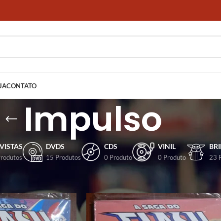
JA
CONTATO
Impulso
VISTAS
DVDS
CDS
VINIL
BR
Produtos
15 Produtos
0 Produto
0 Produto
23 
dos com a tag “Impulso”
Mostrar
9
12