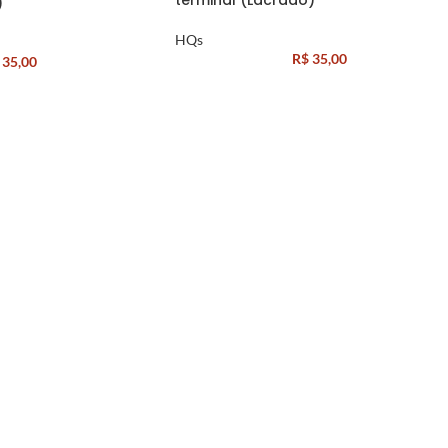
terminal (Lacrado)
)
HQs
R$
35,00
35,00