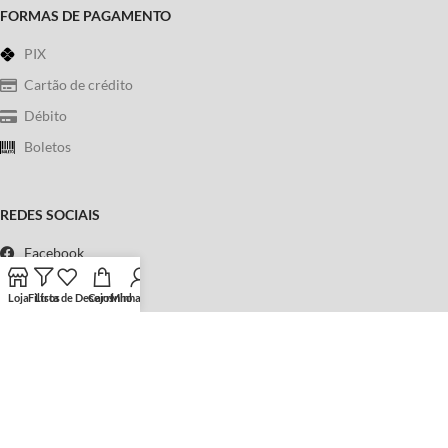
FORMAS DE PAGAMENTO
PIX
Cartão de crédito
Débito
Boletos
REDES SOCIAIS
Facebook
Instagram
Loja
Filtros
Lista de Desejos
Carrinho
Minha conta
WhatsApp
Telefone
Política de Privacidade
|
Termos & Condições
Copyright © 2023
Sebo Universo Fantástico
. Todos os direitos