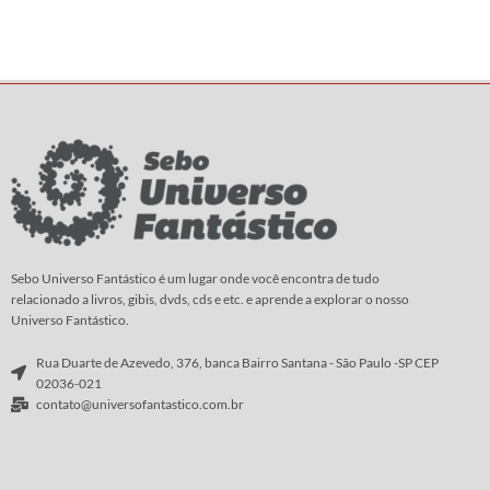
Sebo Universo Fantástico é um lugar onde você encontra de tudo
relacionado a livros, gibis, dvds, cds e etc. e aprende a explorar o nosso
Universo Fantástico.
Rua Duarte de Azevedo, 376, banca Bairro Santana - São Paulo -SP CEP
02036-021
contato@universofantastico.com.br