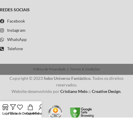
REDES SOCIAIS
Facebook
Instagram
WhatsApp
Telefone
Política de Privacidade
|
Termos & Condições
Copyright © 2023
Sebo Universo Fantástico
. Todos os direitos
reservados.
Website desenvolvido por
Cristiano Melo :: Creative Design
.
Loja
Filtros
Lista de Desejos
Carrinho
Minha conta
Usamos cookies para melhorar sua experiência em nosso site.