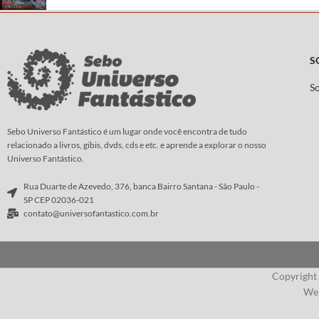
S
S
Sebo Universo Fantástico é um lugar onde você encontra de tudo
relacionado a livros, gibis, dvds, cds e etc. e aprende a explorar o nosso
Universo Fantástico.
Rua Duarte de Azevedo, 376, banca Bairro Santana - São Paulo -
SP CEP 02036-021
contato@universofantastico.com.br
Copyright
Web