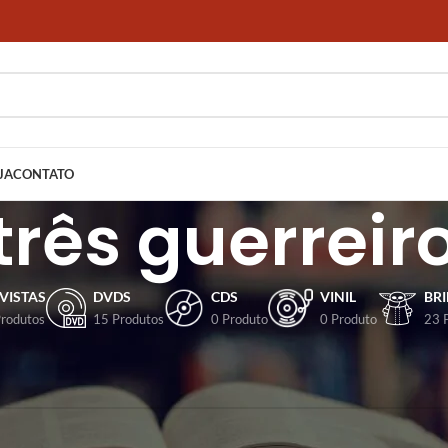
JA
CONTATO
três guerreir
VISTAS
DVDS
CDS
VINIL
BR
Produtos
15 Produtos
0 Produto
0 Produto
23 
dos com a tag “Os três guerreiros”
ncontrado para a sua seleção.