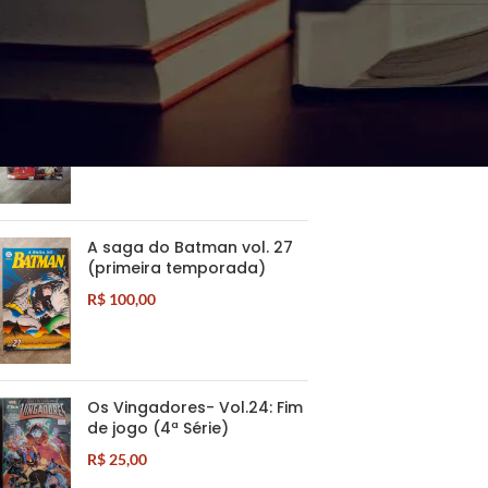
PRODUTOS BEM AVALIADOS
Pecado Original completo
0 ao 4
R$
80,00
A saga do Batman vol. 27
(primeira temporada)
R$
100,00
Os Vingadores- Vol.24: Fim
de jogo (4ª Série)
R$
25,00