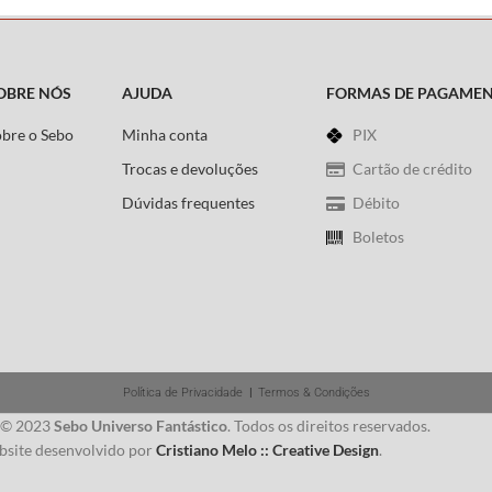
OBRE NÓS
AJUDA
FORMAS DE PAGAME
obre o Sebo
Minha conta
PIX
Trocas e devoluções
Cartão de crédito
Dúvidas frequentes
Débito
Boletos
Política de Privacidade
|
Termos & Condições
 © 2023
Sebo Universo Fantástico
. Todos os direitos reservados.
site desenvolvido por
Cristiano Melo :: Creative Design
.