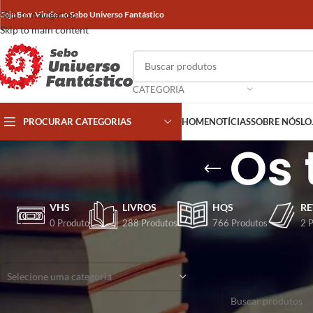
Skip to navigation
Seja Bem Vindo ao Sebo Universo Fantástico
Skip to main content
CATEGORIA
PROCURAR CATEGORIAS
HOME
NOTÍCIAS
SOBRE NÓS
LO
Os 
VHS
LIVROS
HQS
RE
0 Produto
288 Produtos
766 Produtos
2 
CATEGORIAS
Início
/
Produtos marca
Selecione uma categoria
Nenhum produto foi e