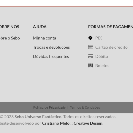
OBRE NÓS
AJUDA
FORMAS DE PAGAME
obre o Sebo
Minha conta
PIX
Trocas e devoluções
Cartão de crédito
Dúvidas frequentes
Débito
Boletos
Política de Privacidade
|
Termos & Condições
 © 2023
Sebo Universo Fantástico
. Todos os direitos reservados.
site desenvolvido por
Cristiano Melo :: Creative Design
.