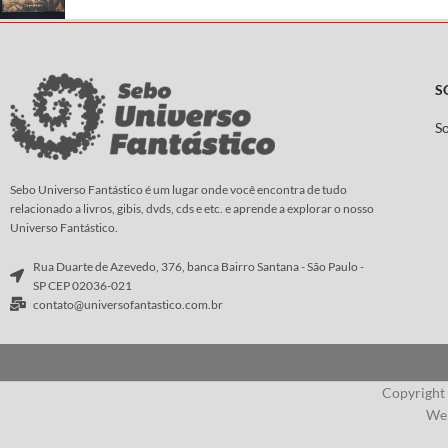
S
S
Sebo Universo Fantástico é um lugar onde você encontra de tudo
relacionado a livros, gibis, dvds, cds e etc. e aprende a explorar o nosso
Universo Fantástico.
Rua Duarte de Azevedo, 376, banca Bairro Santana - São Paulo -
SP CEP 02036-021
contato@universofantastico.com.br
Copyright
Web