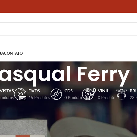
JA
CONTATO
asqual Ferry
VISTAS
DVDS
CDS
VINIL
BR
Produtos
15 Produtos
0 Produto
0 Produto
23 
dos com a tag “Pasqual Ferry”
Mostrar
9
12