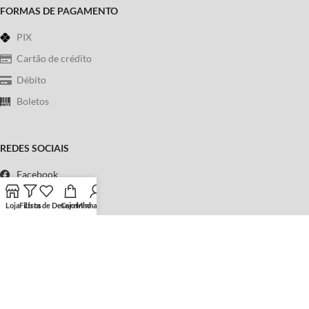
FORMAS DE PAGAMENTO
PIX
Cartão de crédito
Débito
Boletos
REDES SOCIAIS
Facebook
Instagram
Loja
Filtros
Lista de Desejos
Carrinho
Minha conta
WhatsApp
Telefone
Política de Privacidade
|
Termos & Condições
Copyright © 2023
Sebo Universo Fantástico
. Todos os direitos