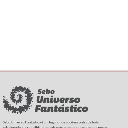
Sebo Universo Fantástico é um lugar onde você encontra de tudo
relacionado a livros, gibis, dvds, cds e etc. e aprende a explorar o nosso