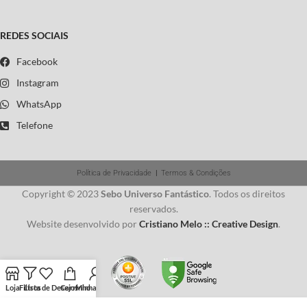
REDES SOCIAIS
Facebook
Instagram
WhatsApp
Telefone
Política de Privacidade
|
Termos & Condições
Copyright © 2023
Sebo Universo Fantástico
. Todos os direitos
reservados.
Website desenvolvido por
Cristiano Melo :: Creative Design
.
Loja
Filtros
Lista de Desejos
Carrinho
Minha conta