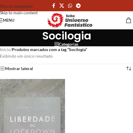
Skip to navigation
Skip to main content
MENU
Socilogia
Categorias
Início
/
Produtos marcados com a tag “Socilogia”
Exibindo um único resultado
Mostrar lateral