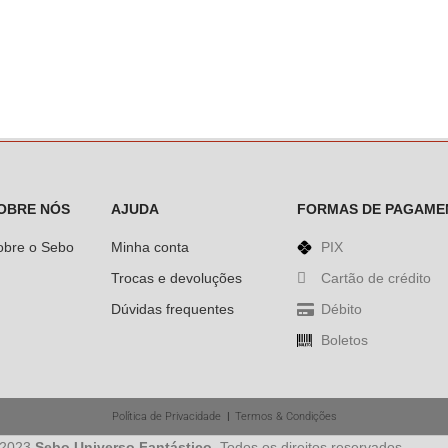
OBRE NÓS
AJUDA
FORMAS DE PAGAME
obre o Sebo
Minha conta
PIX
Trocas e devoluções
Cartão de crédito
Dúvidas frequentes
Débito
Boletos
Política de Privacidade
|
Termos & Condições
 2023
Sebo Universo Fantástico
. Todos os direitos reservados.