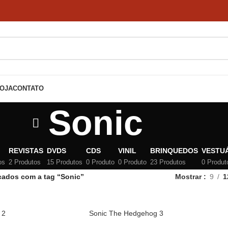
OJA
CONTATO
Sonic
REVISTAS
DVDS
CDS
VINIL
BRINQUEDOS
VESTU
os
2 Produtos
15 Produtos
0 Produto
0 Produto
23 Produtos
0 Produt
cados com a tag “Sonic”
Mostrar
9
1
 2
Sonic The Hedgehog 3