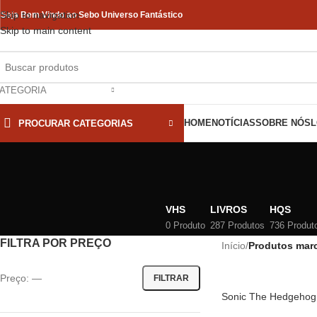
Skip to navigation
Seja Bem Vindo ao Sebo Universo Fantástico
Skip to main content
ATEGORIA
HOME
NOTÍCIAS
SOBRE NÓS
L
PROCURAR CATEGORIAS
VHS
LIVROS
HQS
0 Produto
287 Produtos
736 Produt
FILTRA POR PREÇO
Início
/
Produtos mar
Preço:
—
FILTRAR
Sonic The Hedgehog