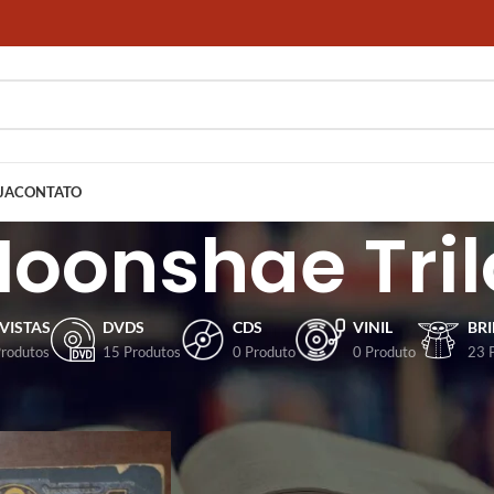
JA
CONTATO
oonshae Tri
VISTAS
DVDS
CDS
VINIL
BR
Produtos
15 Produtos
0 Produto
0 Produto
23 
dos com a tag “The Moonshae Trilogy”
Mostrar
9
12