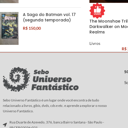
A Saga do Batman vol. 17
(segunda temporada)
The Moonshae Tril
Darkwalker on Mo
R$
150,00
Realms
Livros
R$
S
S
Sebo Universo Fantástico é um lugar onde você encontra de tudo
relacionado a livros, gibis, dvds, cds e etc. e aprende a explorar o nosso
Universo Fantástico.
Rua Duarte de Azevedo, 376, banca Bairro Santana - São Paulo -
SP CEP 02036-021