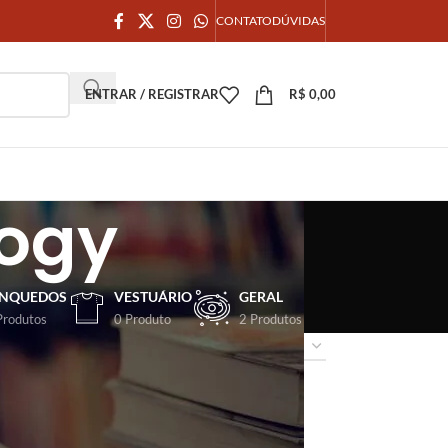
CONTATO
DÚVIDAS
ENTRAR / REGISTRAR
R$
0,00
logy
INQUEDOS
VESTUÁRIO
GERAL
Produtos
0 Produto
2 Produtos
18
24