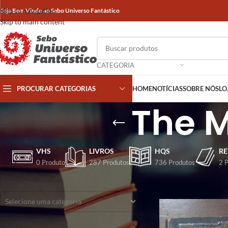
Skip to navigation
Seja Bem Vindo ao Sebo Universo Fantástico
Skip to main content
CATEGORIA
PROCURAR CATEGORIAS
HOME
NOTÍCIAS
SOBRE NÓS
LO
The M
VHS
LIVROS
HQS
RE
0 Produto
287 Produtos
736 Produtos
2 
CATEGORIAS
Início
/
Produtos marca
Selecione uma categoria