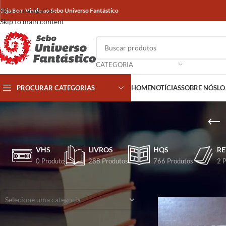
Skip to navigation
Seja Bem Vindo ao Sebo Universo Fantástico
Skip to main content
CATEGORIA
PROCURAR CATEGORIAS
HOME
NOTÍCIAS
SOBRE NÓS
LO
VHS
LIVROS
HQS
RE
0 Produto
288 Produtos
766 Produtos
2 
CATEGORIAS
Início
/
Produtos marca
Selecione uma categoria