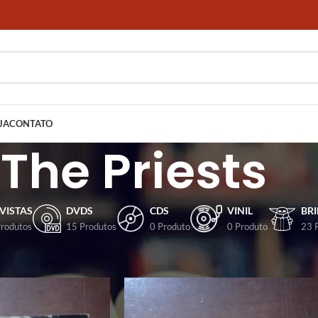
JA
CONTATO
The Priests
VISTAS
DVDS
CDS
VINIL
BR
Produtos
15 Produtos
0 Produto
0 Produto
23 
dos com a tag “The Priests”
Mostrar
9
12