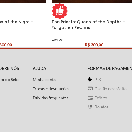
ss of the Night –
The Priests: Queen of the Depths –
Forgotten Realms
Livros
300,00
R$
300,00
OBRE NÓS
AJUDA
FORMAS DE PAGAME
obre o Sebo
Minha conta
PIX
Trocas e devoluções
Cartão de crédito
Dúvidas frequentes
Débito
Boletos