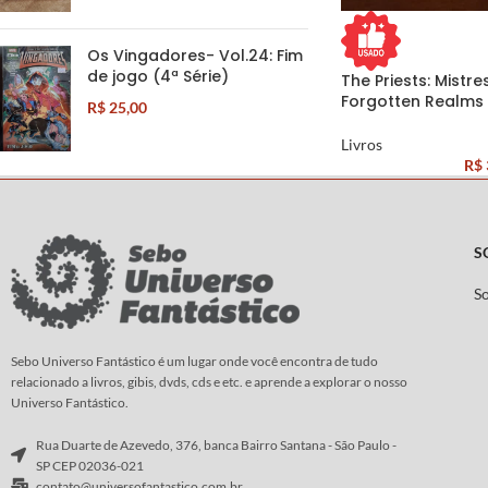
Os Vingadores- Vol.24: Fim
de jogo (4ª Série)
The Priests: Mistre
Forgotten Realms
R$
25,00
Livros
R$
S
S
Sebo Universo Fantástico é um lugar onde você encontra de tudo
relacionado a livros, gibis, dvds, cds e etc. e aprende a explorar o nosso
Universo Fantástico.
Rua Duarte de Azevedo, 376, banca Bairro Santana - São Paulo -
SP CEP 02036-021
contato@universofantastico.com.br