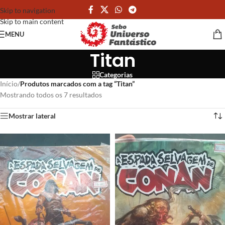
Skip to navigation
Skip to main content
MENU
Titan
Categorias
Início
/
Produtos marcados com a tag “Titan”
Mostrando todos os 7 resultados
Mostrar lateral