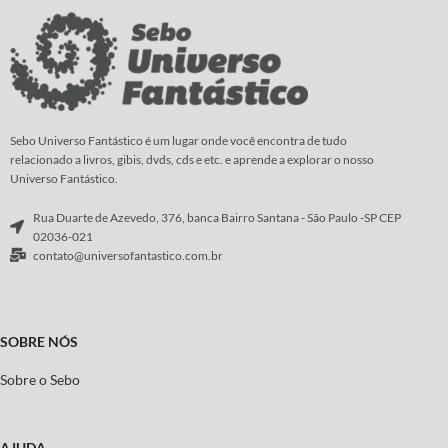
Sebo Universo Fantástico é um lugar onde você encontra de tudo
relacionado a livros, gibis, dvds, cds e etc. e aprende a explorar o nosso
Universo Fantástico.
Rua Duarte de Azevedo, 376, banca Bairro Santana - São Paulo -SP CEP
02036-021
contato@universofantastico.com.br
SOBRE NÓS
Sobre o Sebo
AJUDA