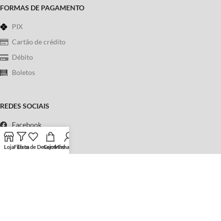
FORMAS DE PAGAMENTO
PIX
Cartão de crédito
Débito
Boletos
REDES SOCIAIS
Facebook
Instagram
Loja
Filtros
Lista de Desejos
Carrinho
Minha conta
WhatsApp
Telefone
Política de Privacidade
|
Termos & Condições
Copyright © 2023
Sebo Universo Fantástico
. Todos os direitos