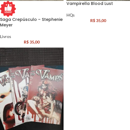
Vampirella Blood Lust
HQs
Saga Crepúsculo – Stephenie
R$
35,00
Meyer
Livros
R$
35,00