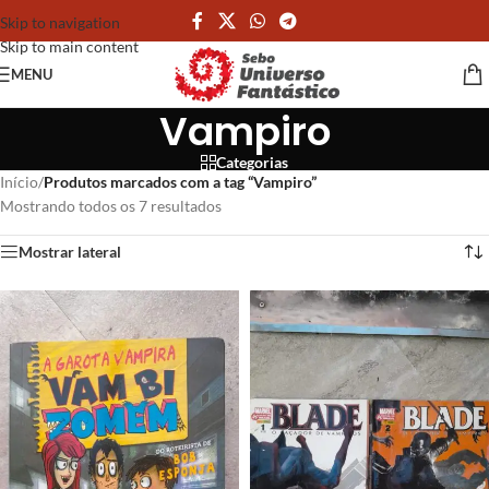
Skip to navigation
Skip to main content
MENU
Vampiro
Categorias
Início
/
Produtos marcados com a tag “Vampiro”
Mostrando todos os 7 resultados
Mostrar lateral