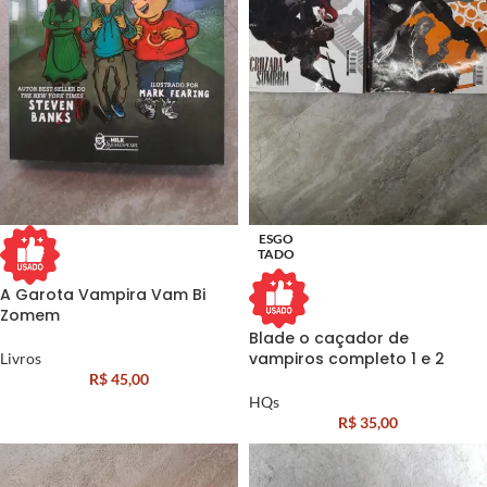
ESGO
TADO
A Garota Vampira Vam Bi
Zomem
Blade o caçador de
vampiros completo 1 e 2
Livros
R$
45,00
HQs
R$
35,00