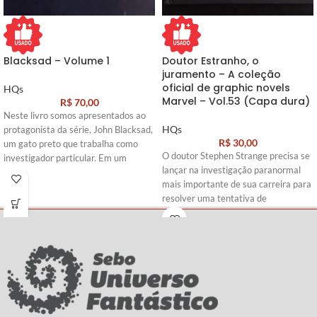
Blacksad – Volume 1
Doutor Estranho, o
juramento – A coleção
oficial de graphic novels
HQs
Marvel – Vol.53 (Capa dura)
R$
70,00
Neste livro somos apresentados ao
HQs
protagonista da série, John Blacksad,
R$
30,00
um gato preto que trabalha como
O doutor Stephen Strange precisa se
investigador particular. Em um
lançar na investigação paranormal
cenário de filme noir dos anos 1950,
mais importante de sua carreira para
esse detetive deve solucionar
resolver uma tentativa de
assassinatos misteriosos e enfrentar
assassinato - o seu! Com o fiel
gangsteres perigosos.
companheiro Wong muito próximo da
Roteiro:
Díaz Canales
morte, o mago supremo se vê
forçado a embarcar numa perigosa
Arte
:
Guarnido
jornada até os confins do Universo
Marvel.
Roteiro:
Brian K. Vaughan