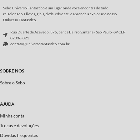
Arte
:
Marcos Martín
Sebo Universo Fantástico é um lugar onde você encontra de tudo
relacionado a livros, gibis, dvds, cds e etc. e aprende a explorar o nosso
Universo Fantástico.
Rua Duarte de Azevedo, 376, banca Bairro Santana - São Paulo -SP CEP
02036-021
contato@universofantastico.com.br
SOBRE NÓS
Sobre o Sebo
AJUDA
Minha conta
Trocas e devoluções
Dúvidas frequentes