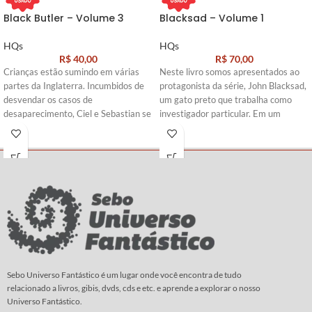
Black Butler – Volume 3
Blacksad – Volume 1
HQs
HQs
R$
40,00
R$
70,00
Crianças estão sumindo em várias
Neste livro somos apresentados ao
partes da Inglaterra. Incumbidos de
protagonista da série, John Blacksad,
desvendar os casos de
um gato preto que trabalha como
desaparecimento, Ciel e Sebastian se
investigador particular. Em um
infiltram na trupe de um circo
cenário de filme noir dos anos 1950,
itinerante que parece ser a chave do
esse detetive deve solucionar
mistério. Um palhaço misteriosos
assassinatos misteriosos e enfrentar
joga os sinistros malabares cor de
gangsteres perigosos.
sangue, que giram... e giram... Com
Roteiro:
Díaz Canales
vocês, o mangá sobre o mordomo
que exala a mais delicada fragrância
Arte
:
Guarnido
de rosas...
Roteiro e
Arte:
Yana Toboso
Sebo Universo Fantástico é um lugar onde você encontra de tudo
relacionado a livros, gibis, dvds, cds e etc. e aprende a explorar o nosso
Universo Fantástico.