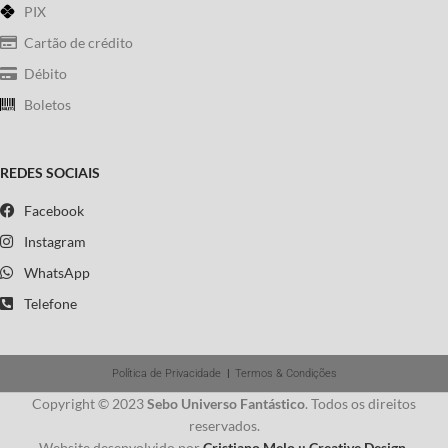
PIX
Cartão de crédito
Débito
Boletos
REDES SOCIAIS
Facebook
Instagram
WhatsApp
Telefone
Política de Privacidade
|
Termos & Condições
Copyright © 2023
Sebo Universo Fantástico
. Todos os direitos
reservados.
Website desenvolvido por
Cristiano Melo :: Creative Design
.