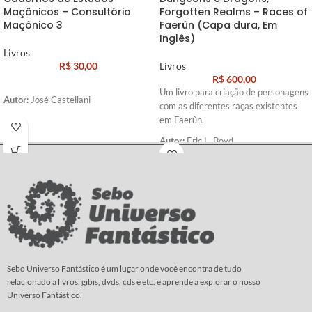
Maçônicos – Consultório
Forgotten Realms – Races of
Maçônico 3
Faerûn (Capa dura, Em
Inglês)
Livros
R$
30,00
Livros
R$
600,00
Um livro para criação de personagens
Autor:
José Castellani
com as diferentes raças existentes
em Faerûn.
Autor:
Eric L. Boyd
Sebo Universo Fantástico é um lugar onde você encontra de tudo
relacionado a livros, gibis, dvds, cds e etc. e aprende a explorar o nosso
Universo Fantástico.