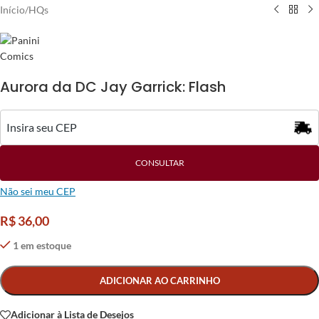
Início
/
HQs
Aurora da DC Jay Garrick: Flash
CONSULTAR
Não sei meu CEP
R$
36,00
1 em estoque
Alternative:
ADICIONAR AO CARRINHO
Adicionar à Lista de Desejos