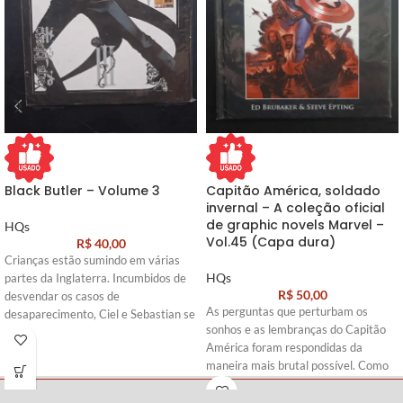
Black Butler – Volume 3
Capitão América, soldado
invernal – A coleção oficial
de graphic novels Marvel –
HQs
Vol.45 (Capa dura)
R$
40,00
Crianças estão sumindo em várias
HQs
partes da Inglaterra. Incumbidos de
R$
50,00
desvendar os casos de
As perguntas que perturbam os
desaparecimento, Ciel e Sebastian se
sonhos e as lembranças do Capitão
infiltram na trupe de um circo
América foram respondidas da
itinerante que parece ser a chave do
maneira mais brutal possível. Como
mistério. Um palhaço misteriosos
se não bastasse, no auge dos
joga os sinistros malabares cor de
conflitos que assolam o bravo herói, o