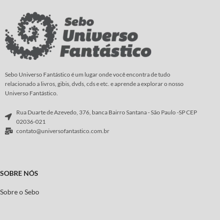
sangue, que giram... e giram... Com
diabólico general Lukin faz seu
vocês, o mangá sobre o mordomo
primeiro assalto...rasgando feridas
que exala a mais delicada fragrância
antigas e ameaçando abrir novas que
de rosas...
jamais poderão ser curadas.
Roteiro e
Arte:
Yana Toboso
Roteiro:
Ed Brubaker
Arte
:
Steve Epting
Sebo Universo Fantástico é um lugar onde você encontra de tudo
relacionado a livros, gibis, dvds, cds e etc. e aprende a explorar o nosso
Universo Fantástico.
Rua Duarte de Azevedo, 376, banca Bairro Santana - São Paulo -SP CEP
02036-021
contato@universofantastico.com.br
SOBRE NÓS
Sobre o Sebo