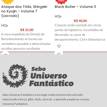
Ataque dos Titãs, Shingeki
Black Butler – Volume 3
no Kyojin – Volume 7
(Lacrado)
HQs
R$
40,00
HQs
Crianças estão sumindo em várias
R$
25,00
partes da Inglaterra. Incumbidos de
A nova expedição da Divisão de
desvendar os casos de
Reconhecimento se tornou um
desaparecimento, Ciel e Sebastian se
verdadeiro pesadelo e determinadas
infiltram na trupe de um circo
escolhas geraram resultados
itinerante que parece ser a chave do
irreparáveis…
mistério. Um palhaço misteriosos
joga os sinistros malabares cor de
Roteiro e
Arte:
Hajime Isayama
sangue, que giram... e giram... Com
vocês, o mangá sobre o mordomo
que exala a mais delicada fragrância
de rosas...
Roteiro e
Arte:
Yana Toboso
Sebo Universo Fantástico é um lugar onde você encontra de tudo
relacionado a livros, gibis, dvds, cds e etc. e aprende a explorar o nosso
Universo Fantástico.