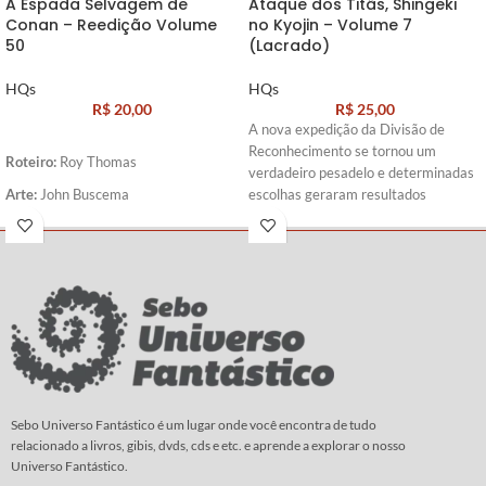
A Espada Selvagem de
Ataque dos Titãs, Shingeki
Conan – Reedição Volume
no Kyojin – Volume 7
50
(Lacrado)
HQs
HQs
R$
20,00
R$
25,00
A nova expedição da Divisão de
Reconhecimento se tornou um
Roteiro:
Roy Thomas
verdadeiro pesadelo e determinadas
Arte:
John Buscema
escolhas geraram resultados
irreparáveis…
Roteiro e
Arte:
Hajime Isayama
Sebo Universo Fantástico é um lugar onde você encontra de tudo
relacionado a livros, gibis, dvds, cds e etc. e aprende a explorar o nosso
Universo Fantástico.