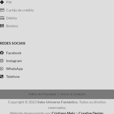
PIX
Cartão de crédito
Débito
Boletos
REDES SOCIAIS
Facebook
Instagram
WhatsApp
Telefone
Política de Privacidade
|
Termos & Condições
Copyright © 2023
Sebo Universo Fantástico
. Todos os direitos
reservados.
Website desenvolvido por
Cristiano Melo :: Creative Design
.