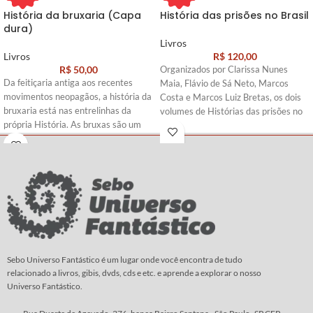
História da bruxaria (Capa
História das prisões no Brasil
dura)
Livros
Livros
R$
120,00
R$
50,00
Organizados por Clarissa Nunes
Da feitiçaria antiga aos recentes
Maia, Flávio de Sá Neto, Marcos
movimentos neopagãos, a história da
Costa e Marcos Luiz Bretas, os dois
bruxaria está nas entrelinhas da
volumes de Histórias das prisões no
própria História. As bruxas são um
Brasil trazem uma inédita
estereótipo duradouro e mutável na
contribuição da academia para a
mentalidade coletiva.
reflexão sobre um tema espinhoso
desde os tempos coloniais: o cárcere
Sua tradição, repleta de perseguições
e o sistema prisional brasileiro.
e reviravoltas, tem uma trajetória
Reunindo, pela primeira vez,
silenciosa, mas não por isso menos
pesquisas originais e trabalhos
verdadeira e devastadora. História
monográficos produzidos em
da Bruxaria é o mais abrangente
universidades de todo o país, a obra
estudo sobre o tema, e o discute de
recupera os sentidos históricos da
forma lúcida e estimulante, sob
Sebo Universo Fantástico é um lugar onde você encontra de tudo
prisão no Brasil e enriquece o atual
diferentes perspectivas.
relacionado a livros, gibis, dvds, cds e etc. e aprende a explorar o nosso
debate sobre violência e segurança
Universo Fantástico.
Os autores examinam a gênese, o
pública. Ao tratar da detenção como
auge e o declínio da caça às bruxas e
um produto social, construído e