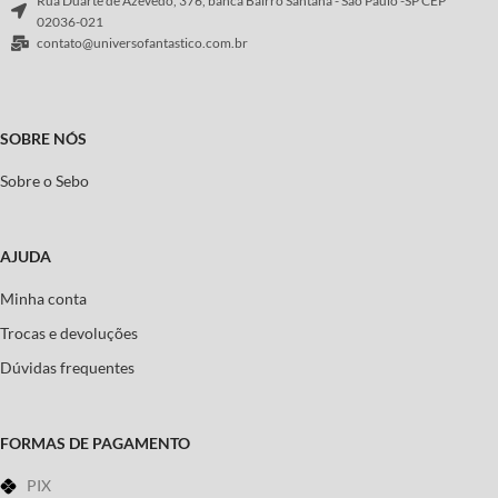
Rua Duarte de Azevedo, 376, banca Bairro Santana - São Paulo -SP CEP
revelam como a bruxaria sobreviveu,
reconstruído ao longo da história, os
02036-021
ressurgiu, se reciclou e atua na
pesquisadores incluídos nesta
contato@universofantastico.com.br
sociedade contemporânea.
coletânea provam que conhecer a
prisão é compreender uma parte
Autor:
Jeffrey B. Russell
significativa dos sistemas normativos
da sociedade brasileira ao longo dos
SOBRE NÓS
últimos séculos. Comparando o
sistema carcerário nas diferentes
Sobre o Sebo
regiões do país e apontando suas
diferenças e semelhanças, jovens
historiadores e renomados
AJUDA
estudiosos produzem um conjunto
heterogêneo de reflexões sobre as
Minha conta
formas de controle social na história
do Brasil. Inaugurando o volume I, o
Trocas e devoluções
ensaio de Carlos Aguirre analisa as
Dúvidas frequentes
relações entre a história das prisões
e a evolução das sociedades latino-
americanas no período de 1800 até
1840, observando como as conexões
FORMAS DE PAGAMENTO
entre Estado e sociedade produzem
regimes carcerários. Em seguida,
PIX