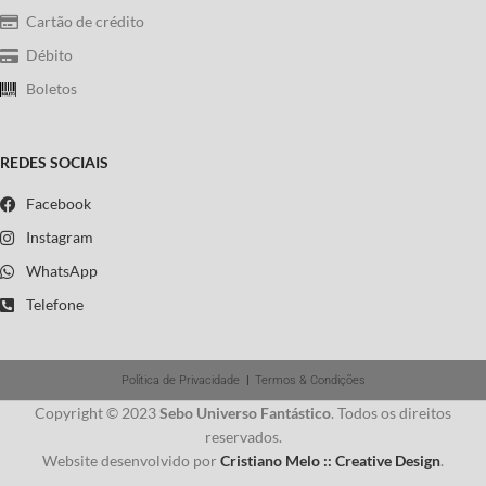
Gizlene Neder chama a atenção para
Cartão de crédito
uma curiosa mistura entre cultura
jurídica e cultura religiosa nos
Débito
debates parlamentares que
Boletos
acompanharam a aprovação do
Código Criminal do Império (1830) e
do Código Penal republicano (1890).
REDES SOCIAIS
Autor:
Clarissa Nunes Maia
Facebook
Instagram
WhatsApp
Telefone
Política de Privacidade
|
Termos & Condições
Copyright © 2023
Sebo Universo Fantástico
. Todos os direitos
reservados.
Website desenvolvido por
Cristiano Melo :: Creative Design
.