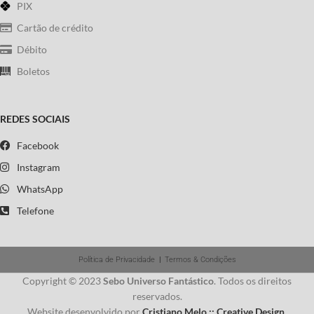
PIX
Cartão de crédito
Débito
Boletos
REDES SOCIAIS
Facebook
Instagram
WhatsApp
Telefone
Política de Privacidade
|
Termos & Condições
Copyright © 2023
Sebo Universo Fantástico
. Todos os direitos
reservados.
Website desenvolvido por
Cristiano Melo :: Creative Design
.