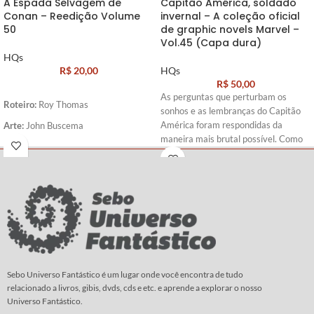
A Espada Selvagem de
Capitão América, soldado
Conan – Reedição Volume
invernal – A coleção oficial
50
de graphic novels Marvel –
Vol.45 (Capa dura)
HQs
R$
20,00
HQs
R$
50,00
As perguntas que perturbam os
Roteiro:
Roy Thomas
sonhos e as lembranças do Capitão
América foram respondidas da
Arte:
John Buscema
maneira mais brutal possível. Como
se não bastasse, no auge dos
conflitos que assolam o bravo herói, o
diabólico general Lukin faz seu
primeiro assalto...rasgando feridas
antigas e ameaçando abrir novas que
jamais poderão ser curadas.
Roteiro:
Ed Brubaker
Arte
:
Steve Epting
Sebo Universo Fantástico é um lugar onde você encontra de tudo
relacionado a livros, gibis, dvds, cds e etc. e aprende a explorar o nosso
Universo Fantástico.