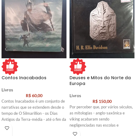
Contos Inacabados
Deuses e Mitos do Norte da
Europa
Livros
R$
60,00
Livros
R$
150,00
Contos Inacabados é um conjunto de
Por perceber que, por vários séculos,
narrativas que se estendem desde o
as mitologias - anglo-saxônica e
tempo de O Silmarillion - os Dias
viking acabaram sendo
Antigos da Terra-média - até o fim da
negligenciadas nas escolas e
Guerra do Anel em O Senhor dos
esquecidas pelos autores e
Anéis. Seus numerosos tesouros