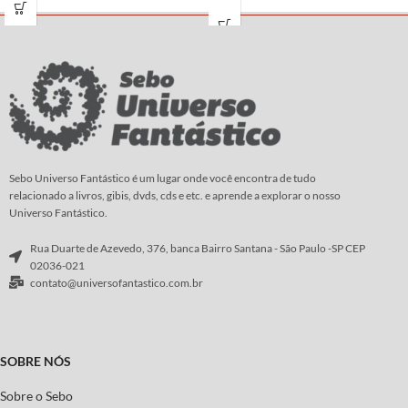
estudiosos, a escritora e
incluem o vivaz relato de Gandalf
pesquisadora Hilda R. Ellis Davidson,
sobre como chegou a enviar os anões
acadêmica especialista no assunto,
à celebrada festa em Bolsão, o
resolveu reunir os dados de sua
surgimento do deus marinho Ulmo
pesquisa em um livro - 'Deuses e
diante dos olhos de Tuor na costa de
Mitos do Norte da Europa'. Nesta
Beleriand, e uma descrição da
obra são apresentados os mais
organização militar dos Cavaleiros de
importantes deuses da guerra, da
Rohan.
fertilidade, do céu, do mar e da
Autor:
J. R. R. Tolkien
morte, além de trazer uma discussão
Sebo Universo Fantástico é um lugar onde você encontra de tudo
sobre as mais intrigantes figuras da
relacionado a livros, gibis, dvds, cds e etc. e aprende a explorar o nosso
mitologia escandinava, como
Universo Fantástico.
Heimdall, Odin e Loki.
Rua Duarte de Azevedo, 376, banca Bairro Santana - São Paulo -SP CEP
Autor:
Hilda R. Ellis Davidson
02036-021
contato@universofantastico.com.br
SOBRE NÓS
Sobre o Sebo