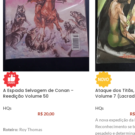
A Espada Selvagem de Conan –
Ataque dos Titãs, 
Reedição Volume 50
Volume 7 (Lacrad
HQs
HQs
R$
20,00
R$
A nova expedição da 
Reconhecimento se t
Roteiro:
Roy Thomas
pesadelo e determina