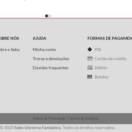
eis…
e Isayama
OBRE NÓS
AJUDA
FORMAS DE PAGAME
obre o Sebo
Minha conta
PIX
Trocas e devoluções
Cartão de crédito
Dúvidas frequentes
Débito
Boletos
Política de Privacidade
|
Termos & Condições
 © 2023
Sebo Universo Fantástico
. Todos os direitos reservados.