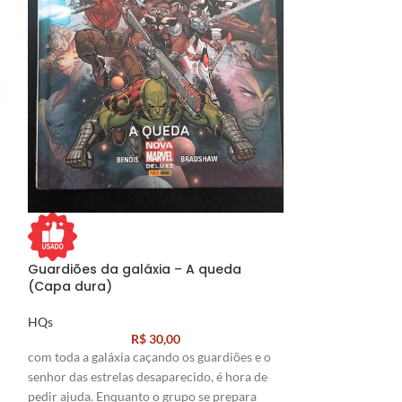
Guardiões da galáxia – A queda
Guardiões da g
(Capa dura)
original (Capa
HQs
HQs
R$
30,00
com toda a galáxia caçando os guardiões e o
Lembra-se de quan
senhor das estrelas desaparecido, é hora de
Thanos e o Nova f
pedir ajuda. Enquanto o grupo se prepara
Cancerverso? Qua