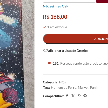
Não sei meu CEP
R$
168,00
1 em estoque
Alternative:
ADICION
Adicionar à Lista de Desejos
181
Pessoas vendo este produto ago
Categoria:
HQs
Tags:
Homem de Ferro
,
Marvel
,
Panini
Compartilhar: