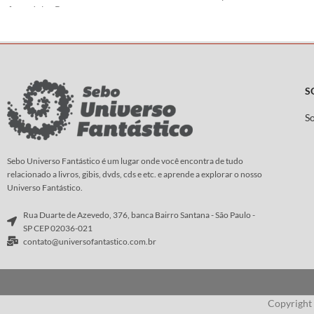
Arte:
John Buscema
resultados irreparáv
Roteiro e
Arte:
Hajim
S
S
Sebo Universo Fantástico é um lugar onde você encontra de tudo
relacionado a livros, gibis, dvds, cds e etc. e aprende a explorar o nosso
Universo Fantástico.
Rua Duarte de Azevedo, 376, banca Bairro Santana - São Paulo -
SP CEP 02036-021
contato@universofantastico.com.br
Copyright