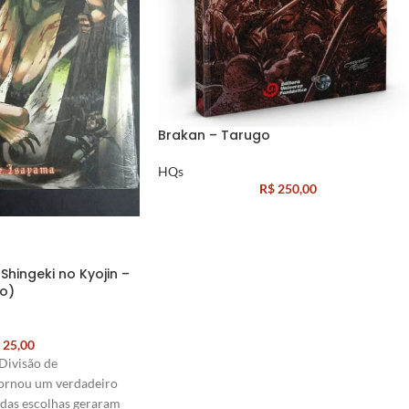
Brakan – Tarugo
HQs
R$
250,00
Shingeki no Kyojin –
o)
25,00
Divisão de
ornou um verdadeiro
das escolhas geraram