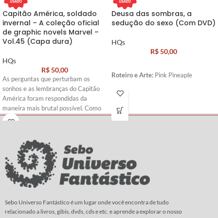
Capitão América, soldado
Deusa das sombras, a
invernal – A coleção oficial
sedução do sexo (Com DVD)
de graphic novels Marvel –
Vol.45 (Capa dura)
HQs
R$
50,00
HQs
R$
50,00
Roteiro e
Arte:
Pink Pineaple
As perguntas que perturbam os
sonhos e as lembranças do Capitão
América foram respondidas da
maneira mais brutal possível. Como
se não bastasse, no auge dos
conflitos que assolam o bravo herói, o
diabólico general Lukin faz seu
primeiro assalto...rasgando feridas
antigas e ameaçando abrir novas que
jamais poderão ser curadas.
Roteiro:
Ed Brubaker
Arte
:
Steve Epting
Sebo Universo Fantástico é um lugar onde você encontra de tudo
relacionado a livros, gibis, dvds, cds e etc. e aprende a explorar o nosso