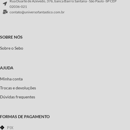
Rua Duarte de Azevedo, 376, banca Bairro Santana - São Paulo -SP CEP
02036-021
contato@universofantastico.com.br
SOBRE NÓS
Sobre o Sebo
AJUDA
Minha conta
Trocas e devoluções
Dúvidas frequentes
FORMAS DE PAGAMENTO
PIX