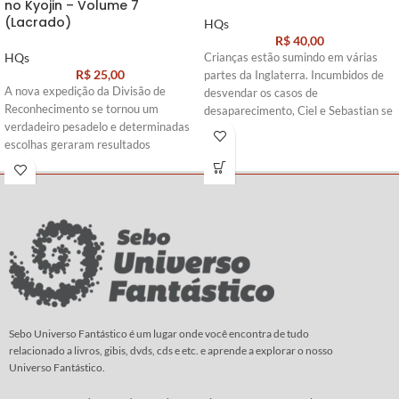
no Kyojin – Volume 7
(Lacrado)
HQs
R$
40,00
HQs
Crianças estão sumindo em várias
R$
25,00
partes da Inglaterra. Incumbidos de
A nova expedição da Divisão de
desvendar os casos de
Reconhecimento se tornou um
desaparecimento, Ciel e Sebastian se
verdadeiro pesadelo e determinadas
infiltram na trupe de um circo
escolhas geraram resultados
itinerante que parece ser a chave do
irreparáveis…
mistério. Um palhaço misteriosos
joga os sinistros malabares cor de
Roteiro e
Arte:
Hajime Isayama
sangue, que giram... e giram... Com
vocês, o mangá sobre o mordomo
que exala a mais delicada fragrância
de rosas...
Roteiro e
Arte:
Yana Toboso
Sebo Universo Fantástico é um lugar onde você encontra de tudo
relacionado a livros, gibis, dvds, cds e etc. e aprende a explorar o nosso
Universo Fantástico.