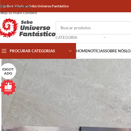
Skip to navigation
Seja Bem Vindo ao Sebo Universo Fantástico
Skip to main content
CATEGORIA
PROCURAR CATEGORIAS
HOME
NOTÍCIAS
SOBRE NÓS
LO
ESGOT
ADO