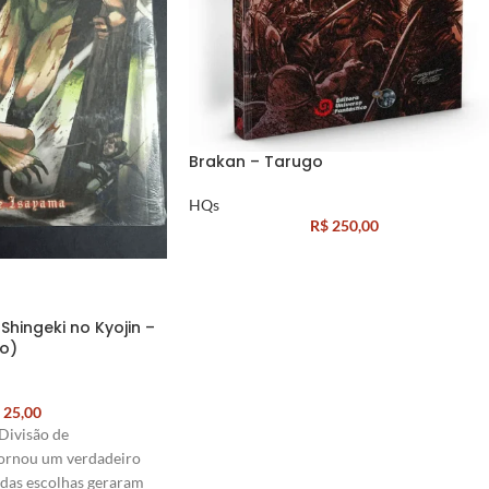
Brakan – Tarugo
HQs
R$
250,00
Shingeki no Kyojin –
o)
25,00
Divisão de
ornou um verdadeiro
das escolhas geraram