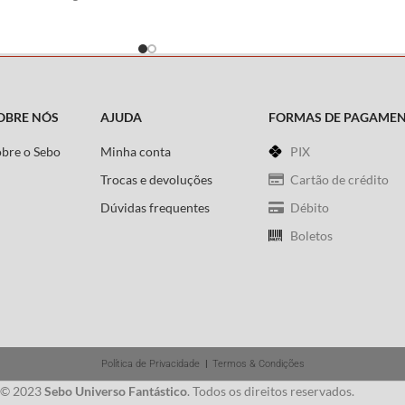
eis…
e Isayama
OBRE NÓS
AJUDA
FORMAS DE PAGAME
obre o Sebo
Minha conta
PIX
Trocas e devoluções
Cartão de crédito
Dúvidas frequentes
Débito
Boletos
Política de Privacidade
|
Termos & Condições
 © 2023
Sebo Universo Fantástico
. Todos os direitos reservados.