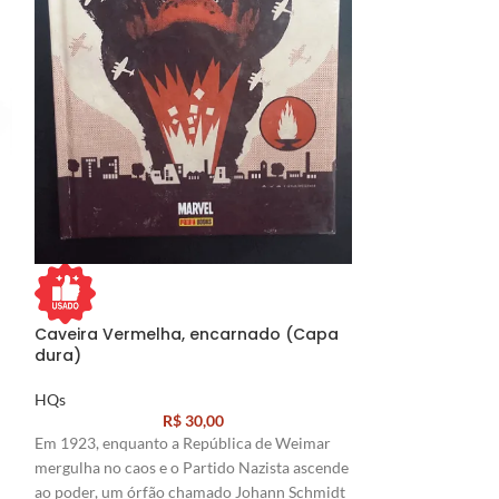
Caveira Vermelha, encarnado (Capa
Doutor Estranh
dura)
coleção oficial
Marvel – Vol.5
HQs
R$
30,00
HQs
Em 1923, enquanto a República de Weimar
O doutor Stephen 
mergulha no caos e o Partido Nazista ascende
investigação para
ao poder, um órfão chamado Johann Schmidt