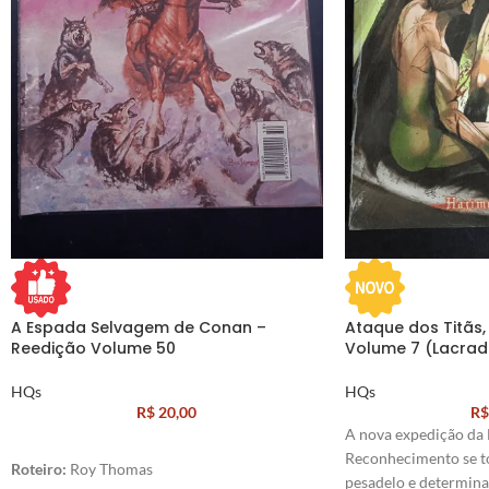
A Espada Selvagem de Conan –
Ataque dos Titãs, 
Reedição Volume 50
Volume 7 (Lacrad
HQs
HQs
R$
20,00
R$
A nova expedição da 
Reconhecimento se t
Roteiro:
Roy Thomas
pesadelo e determina