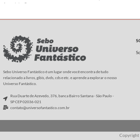
Arte:
John Buscema
resultados irreparáv
Roteiro e
Arte:
Hajim
S
S
Sebo Universo Fantástico é um lugar onde você encontra de tudo
relacionado a livros, gibis, dvds, cds e etc. e aprende a explorar o nosso
Universo Fantástico.
Rua Duarte de Azevedo, 376, banca Bairro Santana - São Paulo -
SP CEP 02036-021
contato@universofantastico.com.br
Copyright