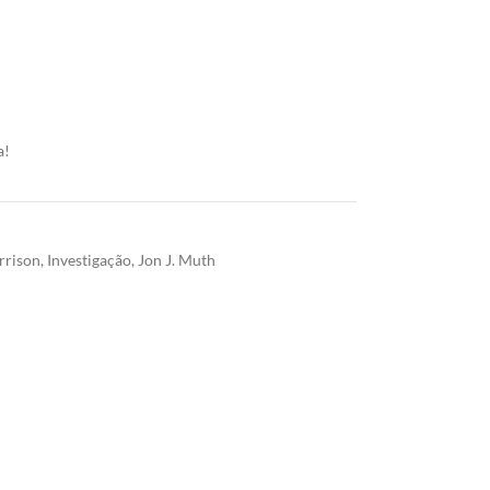
a!
rrison
,
Investigação
,
Jon J. Muth