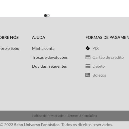
Senhor dos Anéis. Seus numerosos tesouros
incluem o vivaz relato de Gandalf sobre com
chegou a enviar os anões à celebrada festa 
Bolsão, o surgimento do deus marinho Ulmo
diante dos olhos de Tuor na costa de
Beleriand, e uma descrição da organização
OBRE NÓS
AJUDA
FORMAS DE PAGAME
militar dos Cavaleiros de Rohan.
obre o Sebo
Minha conta
PIX
Autor:
J. R. R. Tolkien
Trocas e devoluções
Cartão de crédito
Dúvidas frequentes
Débito
Boletos
Política de Privacidade
|
Termos & Condições
 © 2023
Sebo Universo Fantástico
. Todos os direitos reservados.