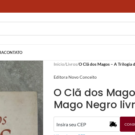
JA
CONTATO
Início
/
Livros
/
O Clã dos Magos – A Trilogia 
Editora Novo Conceito
O Clã dos Magos
Mago Negro livr
CONS