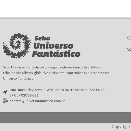
Autor:
Frank De Felitta
S
S
Sebo Universo Fantástico é um lugar onde você encontra de tudo
relacionado a livros, gibis, dvds, cds e etc. e aprende a explorar o nosso
Universo Fantástico.
Rua Duarte de Azevedo, 376, banca Bairro Santana - São Paulo -
SP CEP 02036-021
contato@universofantastico.com.br
Copyright