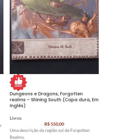
Dungeons e Dragons, Forgotten
Maçonaria – Re
realms – Shining South (Capa dura, Em
Inglês)
Livros
Livros
R$
550,00
e
Autor:
Samuel Nog
Uma descrição da região sul de Forgotten
Realms.