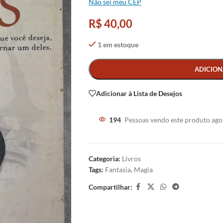
Não sei meu CEP
R$
40,00
1 em estoque
Alternative:
ADICION
Adicionar à Lista de Desejos
194
Pessoas vendo este produto ago
Categoria:
Livros
Tags:
Fantasia
,
Magia
Compartilhar: