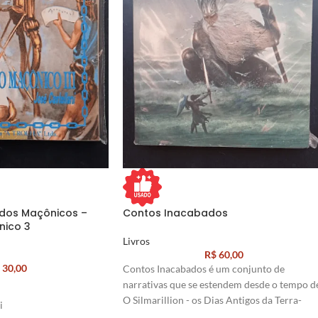
dos Maçônicos –
Contos Inacabados
nico 3
Livros
R$
60,00
30,00
Contos Inacabados é um conjunto de
narrativas que se estendem desde o tempo d
O Silmarillion - os Dias Antigos da Terra-
i
média - até o fim da Guerra do Anel em O