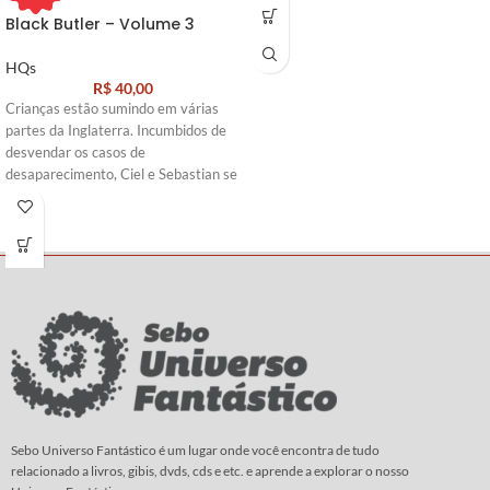
Black Butler – Volume 3
HQs
R$
40,00
Crianças estão sumindo em várias
partes da Inglaterra. Incumbidos de
desvendar os casos de
desaparecimento, Ciel e Sebastian se
infiltram na trupe de um circo
itinerante que parece ser a chave do
mistério. Um palhaço misteriosos
joga os sinistros malabares cor de
sangue, que giram... e giram... Com
vocês, o mangá sobre o mordomo
que exala a mais delicada fragrância
de rosas...
Roteiro e
Arte:
Yana Toboso
Sebo Universo Fantástico é um lugar onde você encontra de tudo
relacionado a livros, gibis, dvds, cds e etc. e aprende a explorar o nosso