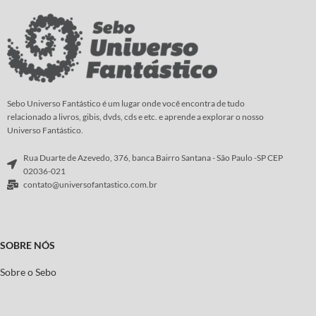
Roteiro:
Díaz Canales
morte, o mago supremo se vê
forçado a embarcar numa perigosa
Arte
:
Guarnido
jornada até os confins do Universo
Marvel.
Roteiro:
Brian K. Vaughan
Arte
:
Marcos Martín
Sebo Universo Fantástico é um lugar onde você encontra de tudo
relacionado a livros, gibis, dvds, cds e etc. e aprende a explorar o nosso
Universo Fantástico.
Rua Duarte de Azevedo, 376, banca Bairro Santana - São Paulo -SP CEP
02036-021
contato@universofantastico.com.br
SOBRE NÓS
Sobre o Sebo