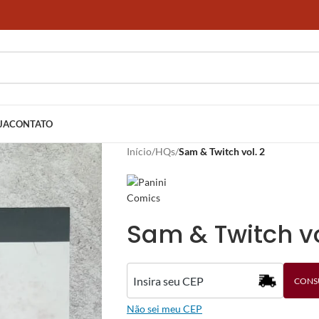
JA
CONTATO
Início
/
HQs
/
Sam & Twitch vol. 2
Sam & Twitch vo
CONS
Não sei meu CEP