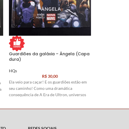
Guardiões da galáxia – Ângela (Capa
Guardiões da g
dura)
cósmicos (Cap
HQs
HQs
R$
30,00
Ela veio para caçar! E os guardiões estão em
o
seu caminho! Como uma dramática
a
Roteiro:
Brian Mi
consequência de A Era de Ultron, universos
Arte
:
Steve McNi
colidiram e eis que um anjo surge, vindo
direto para cima dos Guardiões da Galáxia!
il
Gamora, uma das maiores guerreiras da
galáxia, oculta um segredo que pode decretar
o fim da equipe. E quando Gamora enfrenta
a
NTO
REDES SOCIAIS