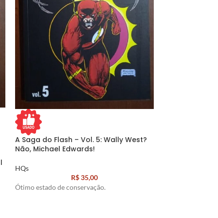
ESGO
TADO
A Saga do Flash – Vol. 5: Wally West?
Não, Michael Edwards!
A Saga do Flash
l
reencontro de 
HQs
R$
35,00
HQs
Ótimo estado de conservação.
Ótimo estado de 