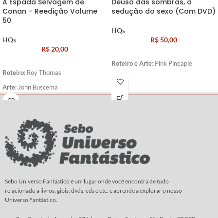
A Espada Selvagem de
Deusa das sombras, a
Conan – Reedição Volume
sedução do sexo (Com DVD)
50
HQs
HQs
R$
50,00
R$
20,00
Roteiro e
Arte:
Pink Pineaple
Roteiro:
Roy Thomas
Arte:
John Buscema
Sebo Universo Fantástico é um lugar onde você encontra de tudo
relacionado a livros, gibis, dvds, cds e etc. e aprende a explorar o nosso
Universo Fantástico.