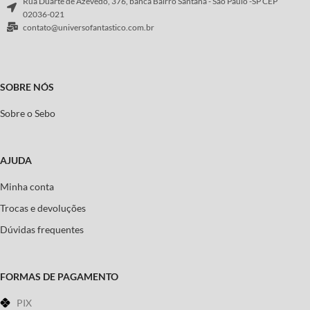
Rua Duarte de Azevedo, 376, banca Bairro Santana - São Paulo -SP CEP
02036-021
contato@universofantastico.com.br
SOBRE NÓS
Sobre o Sebo
AJUDA
Minha conta
Trocas e devoluções
Dúvidas frequentes
FORMAS DE PAGAMENTO
PIX