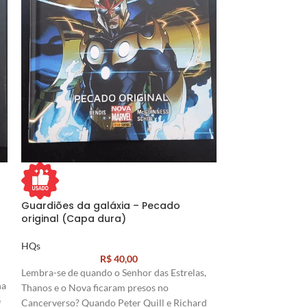
Guardiões da galáxia – Pecado
Injustiça, deus
original (Capa dura)
HQs
HQs
R$
40,00
Superman sempre f
Lembra-se de quando o Senhor das Estrelas,
maior herói da Te
na
Thanos e o Nova ficaram presos no
vê incapaz de salv
e
Cancerverso? Quando Peter Quill e Richard
mais precioso em s