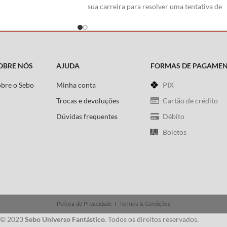
sua carreira para resolver uma tentativa de
assassinato - o seu! Com o fiel companheiro
Wong muito próximo da morte, o mago
supremo se vê forçado a embarcar numa
perigosa jornada até os confins do Universo
Marvel.
OBRE NÓS
AJUDA
FORMAS DE PAGAME
Roteiro:
Brian K. Vaughan
obre o Sebo
Minha conta
PIX
Arte
:
Marcos Martín
Trocas e devoluções
Cartão de crédito
Dúvidas frequentes
Débito
Boletos
Política de Privacidade
|
Termos & Condições
 © 2023
Sebo Universo Fantástico
. Todos os direitos reservados.