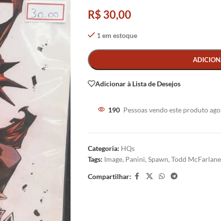
R$
30,00
1 em estoque
Alternative:
ADICION
Adicionar à Lista de Desejos
190
Pessoas vendo este produto ago
Categoria:
HQs
Tags:
Image
,
Panini
,
Spawn
,
Todd McFarlane
Compartilhar: