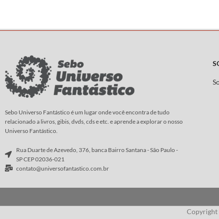
anos 1950, esse detetive deve solucionar
assassinatos misteriosos e enfrentar
gangsteres perigosos.
Roteiro:
Díaz Canales
Arte
:
Guarnido
S
S
Sebo Universo Fantástico é um lugar onde você encontra de tudo
relacionado a livros, gibis, dvds, cds e etc. e aprende a explorar o nosso
Universo Fantástico.
Rua Duarte de Azevedo, 376, banca Bairro Santana - São Paulo -
SP CEP 02036-021
contato@universofantastico.com.br
Copyright