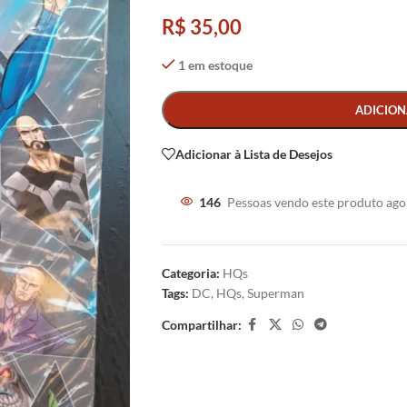
R$
35,00
1 em estoque
Alternative:
ADICION
Adicionar à Lista de Desejos
146
Pessoas vendo este produto ago
Categoria:
HQs
Tags:
DC
,
HQs
,
Superman
Compartilhar: