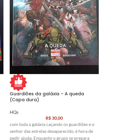
Guardiões da galáxia – A queda
Guardiões da g
(Capa dura)
cósmicos (Cap
HQs
HQs
R$
30,00
com toda a galáxia caçando os guardiões e o
senhor das estrelas desaparecido, é hora de
Roteiro:
Brian Mi
pedir ajuda. Enquanto o grupo se prepara