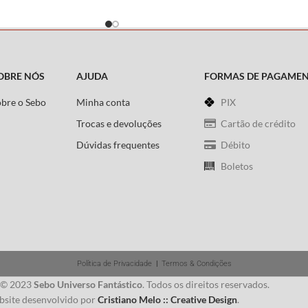
OBRE NÓS
AJUDA
FORMAS DE PAGAME
obre o Sebo
Minha conta
PIX
Trocas e devoluções
Cartão de crédito
Dúvidas frequentes
Débito
Boletos
Política de Privacidade
|
Termos & Condições
 © 2023
Sebo Universo Fantástico
. Todos os direitos reservados.
site desenvolvido por
Cristiano Melo :: Creative Design
.