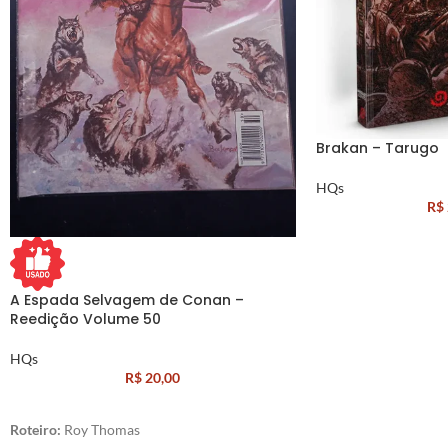
Brakan – Tarugo
HQs
R$
A Espada Selvagem de Conan –
Reedição Volume 50
HQs
R$
20,00
Roteiro:
Roy Thomas