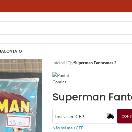
JA
CONTATO
Início
/
HQs
/
Superman Fantasmas 2
Superman Fant
CONS
Não sei meu CEP