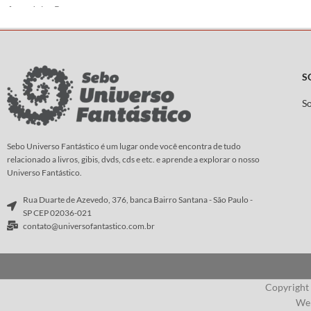
Arte:
John Buscema
S
S
Sebo Universo Fantástico é um lugar onde você encontra de tudo
relacionado a livros, gibis, dvds, cds e etc. e aprende a explorar o nosso
Universo Fantástico.
Rua Duarte de Azevedo, 376, banca Bairro Santana - São Paulo -
SP CEP 02036-021
contato@universofantastico.com.br
Copyright
Web