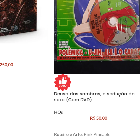
250,00
Deusa das sombras, a sedução do
sexo (Com DVD)
HQs
R$
50,00
Roteiro e
Arte:
Pink Pineaple