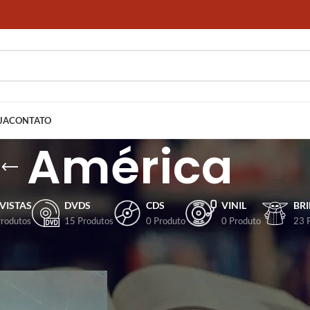
JA
CONTATO
América
VISTAS
DVDS
CDS
VINIL
BR
Produtos
15 Produtos
0 Produto
0 Produto
23 
dos com a tag “América”
Mostrar
9
12