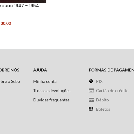
erouac 1947 – 1954
30,00
OBRE NÓS
AJUDA
FORMAS DE PAGAME
obre o Sebo
Minha conta
PIX
Trocas e devoluções
Cartão de crédito
Dúvidas frequentes
Débito
Boletos