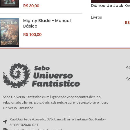
Diários de Jack K
R$
30,00
Livros
Mighty Blade - Manual
R$
Básico
R$
100,00
S
S
Sebo Universo Fantástico é um lugar onde você encontra de tudo
relacionado a livros, gibis, dvds, cds e etc. e aprende a explorar o nosso
Universo Fantástico.
Rua Duarte de Azevedo, 376, banca Bairro Santana - São Paulo -
SP CEP 02036-021