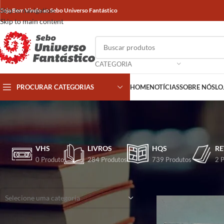
Skip to navigation
Seja Bem Vindo ao Sebo Universo Fantástico
Skip to main content
CATEGORIA
PROCURAR CATEGORIAS
HOME
NOTÍCIAS
SOBRE NÓS
LO
VHS
LIVROS
HQS
RE
0 Produto
284 Produtos
739 Produtos
2 
CATEGORIAS
Início
/
Produtos marca
Selecione uma categoria