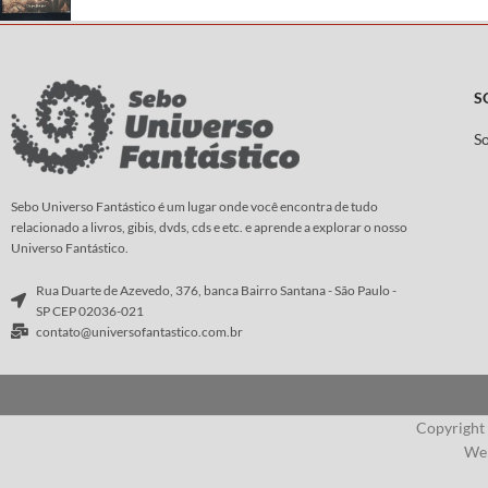
S
S
Sebo Universo Fantástico é um lugar onde você encontra de tudo
relacionado a livros, gibis, dvds, cds e etc. e aprende a explorar o nosso
Universo Fantástico.
Rua Duarte de Azevedo, 376, banca Bairro Santana - São Paulo -
SP CEP 02036-021
contato@universofantastico.com.br
Copyright
Web