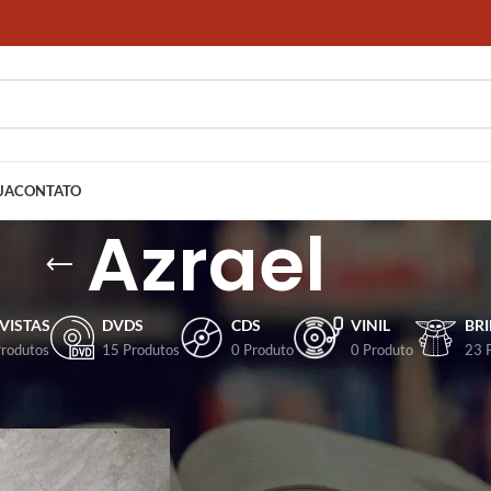
JA
CONTATO
Azrael
VISTAS
DVDS
CDS
VINIL
BR
Produtos
15 Produtos
0 Produto
0 Produto
23 
dos com a tag “Azrael”
Mostrar
9
12