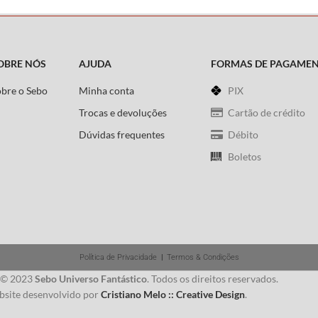
OBRE NÓS
AJUDA
FORMAS DE PAGAME
obre o Sebo
Minha conta
PIX
Trocas e devoluções
Cartão de crédito
Dúvidas frequentes
Débito
Boletos
Política de Privacidade
|
Termos & Condições
 © 2023
Sebo Universo Fantástico
. Todos os direitos reservados.
site desenvolvido por
Cristiano Melo :: Creative Design
.