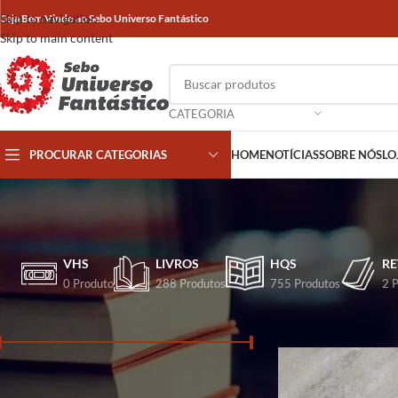
Skip to navigation
Seja Bem Vindo ao Sebo Universo Fantástico
Skip to main content
CATEGORIA
PROCURAR CATEGORIAS
HOME
NOTÍCIAS
SOBRE NÓS
LO
VHS
LIVROS
HQS
RE
0 Produto
288 Produtos
755 Produtos
2 
FILTRA POR PREÇO
Início
/
Produtos marca
Preço:
R$ 40
—
R$ 50
FILTRAR