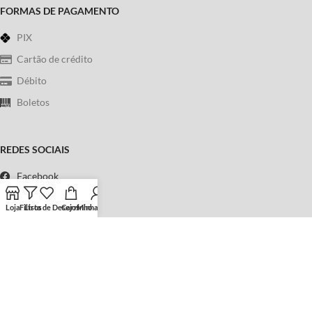
FORMAS DE PAGAMENTO
PIX
Cartão de crédito
Débito
Boletos
REDES SOCIAIS
Facebook
Instagram
Loja
Filtros
Lista de Desejos
Carrinho
Minha conta
WhatsApp
Telefone
Política de Privacidade
|
Termos & Condições
Copyright © 2023
Sebo Universo Fantástico
. Todos os direitos