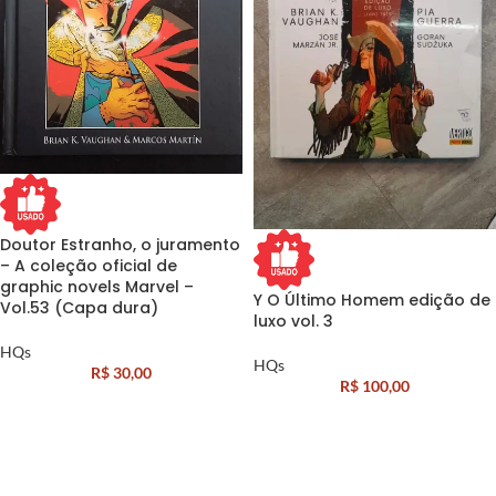
Doutor Estranho, o juramento
– A coleção oficial de
graphic novels Marvel –
Y O Último Homem edição de
Vol.53 (Capa dura)
luxo vol. 3
HQs
HQs
R$
30,00
R$
100,00